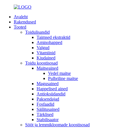
Avaleht
Rakendused
Tooted
Toidulisandid
Taimsed ekstraktid
Aminohapped
Valgud
Vitamiinid
Kiudained
Toidu koostisosad
Maitseained
Vedel maitse
Pulbriline maitse
Magusained
Happelised ained
Antioksüdandid
Paksendajad
Fosfaadid
Säilitusained
Tärklised
Stabilisaator
Sööt ja lemmikloomade koostisosad