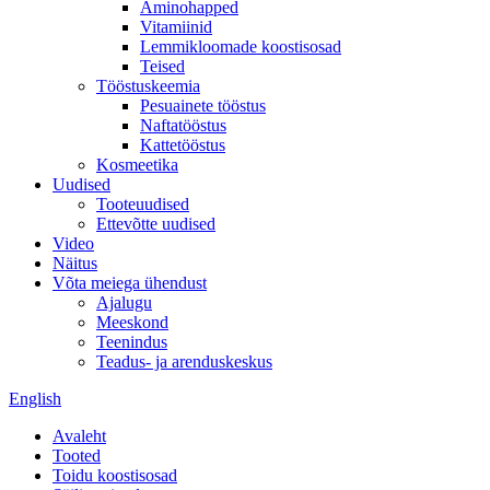
Aminohapped
Vitamiinid
Lemmikloomade koostisosad
Teised
Tööstuskeemia
Pesuainete tööstus
Naftatööstus
Kattetööstus
Kosmeetika
Uudised
Tooteuudised
Ettevõtte uudised
Video
Näitus
Võta meiega ühendust
Ajalugu
Meeskond
Teenindus
Teadus- ja arenduskeskus
English
Avaleht
Tooted
Toidu koostisosad