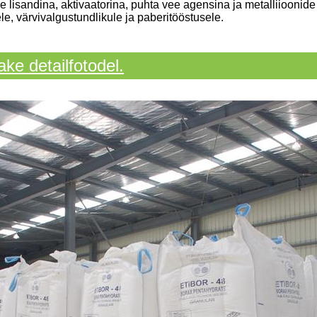
e lisandina, aktivaatorina, puhta vee agensina ja metalliioonid
le, värvivalgustundlikule ja paberitööstusele.
ke detailfotodel.