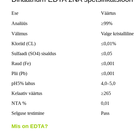
Ese
Väärtus
Analüüs
≥99%
Välimus
Valge kristalliline
Kloriid (CL)
≤0,01%
Sulfaadi (SO4) sisaldus
≤0,05
Raud (Fe)
≤0,001
Plii (Pb)
≤0,001
pH5% lahus
4,0–5,0
Kelaativ väärtus
≥265
NTA %
0,01
Selguse testimine
Pass
Mis on EDTA?