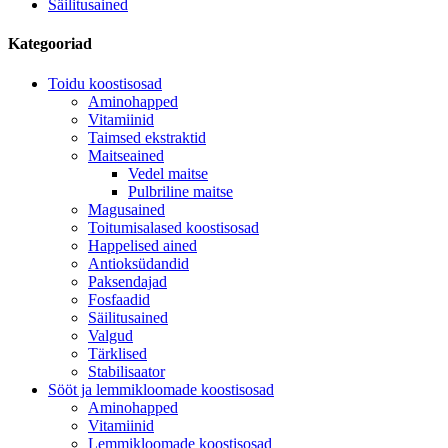
Säilitusained
Kategooriad
Toidu koostisosad
Aminohapped
Vitamiinid
Taimsed ekstraktid
Maitseained
Vedel maitse
Pulbriline maitse
Magusained
Toitumisalased koostisosad
Happelised ained
Antioksüdandid
Paksendajad
Fosfaadid
Säilitusained
Valgud
Tärklised
Stabilisaator
Sööt ja lemmikloomade koostisosad
Aminohapped
Vitamiinid
Lemmikloomade koostisosad