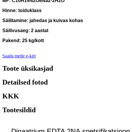
MF: C10H14N2O8Na2·2H2O
Hinne: toiduklass
Säilitamine: jahedas ja kuivas kohas
Säilivusaeg: 2 aastat
Pakend: 25 kg/kott
Saada meile e-kiri
Toote üksikasjad
Detailsed fotod
KKK
Tootesildid
Dinaatrium EDTA 2NA spetsifikatsioon