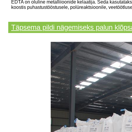
EDTA on oluline metalliioonide kelaatija. Seda kasutataks
koostis puhastustööstusele, polüreaktsioonile, veetöötluse
Täpsema pildi nägemiseks palun klõpsa