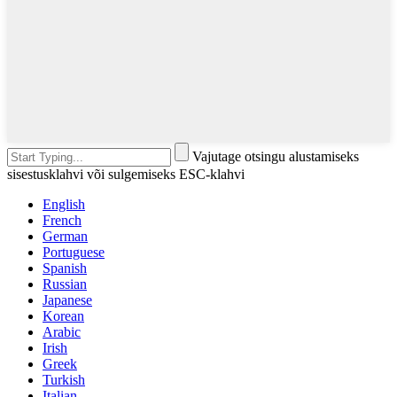
Vajutage otsingu alustamiseks
sisestusklahvi või sulgemiseks ESC-klahvi
English
French
German
Portuguese
Spanish
Russian
Japanese
Korean
Arabic
Irish
Greek
Turkish
Italian