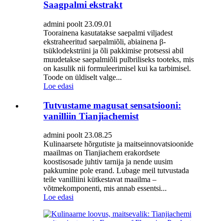
Saagpalmi ekstrakt
admini poolt 23.09.01
Toorainena kasutatakse saepalmi viljadest
ekstraheeritud saepalmiõli, abiainena β-
tsüklodekstriini ja õli pakkimise protsessi abil
muudetakse saepalmiõli pulbriliseks tooteks, mis
on kasulik nii formuleerimisel kui ka tarbimisel.
Toode on üldiselt valge...
Loe edasi
Tutvustame magusat sensatsiooni:
vanilliin Tianjiachemist
admini poolt 23.08.25
Kulinaarsete hõrgutiste ja maitseinnovatsioonide
maailmas on Tianjiachem erakordsete
koostisosade juhtiv tarnija ja nende uusim
pakkumine pole erand. Lubage meil tutvustada
teile vanilliini kütkestavat maailma –
võtmekomponenti, mis annab essentsi...
Loe edasi