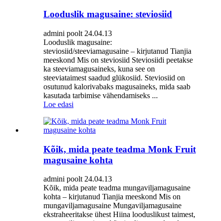
Looduslik magusaine: steviosiid
admini poolt 24.04.13
Looduslik magusaine:
steviosiid/steeviamagusaine – kirjutanud Tianjia
meeskond Mis on steviosiid Steviosiidi peetakse
ka steeviamagusaineks, kuna see on
steeviataimest saadud glükosiid. Steviosiid on
osutunud kalorivabaks magusaineks, mida saab
kasutada tarbimise vähendamiseks ...
Loe edasi
Kõik, mida peate teadma Monk Fruit
magusaine kohta
admini poolt 24.04.13
Kõik, mida peate teadma mungaviljamagusaine
kohta – kirjutanud Tianjia meeskond Mis on
mungaviljamagusaine Mungaviljamagusaine
ekstraheeritakse ühest Hiina looduslikust taimest,