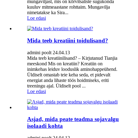
mungaviljast, mis on kõrvitsaliste sugukonda
kuuluv mitmeaastane rohttaim. Mungavilja
nimetatakse ka Sira...
Loe edasi
Mida teeb kreatiini toidulisand?
admini poolt 24.04.13
Mida teeb kreatiinilisand? – Kirjutanud Tianjia
meeskond Mis on kreatiin? Kreatiin on
inimkehas leiduv looduslik aminohappeühend.
Üldiselt omastab teie keha seda, et pidevalt
energiat anda lihaste töös hoidmiseks, eriti
treeningu ajal. Üldiselt pool ...
Loe edasi
Asjad, mida peate teadma sojavalgu
isolaadi kohta
admini poolt 24.04.12