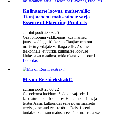
Kulinaarne loovus, maitsevalik:
Tianjiachemi maitseainete sarja
Essence of Flavoring Products
admini poolt 23.08.25
Gastronoomia valdkonnas, kus maitsed
jutustavad lugusid, kerkib Tianjiachem oma
maitsetugevdajate valikuga esile. Asume
teekonnale, et uurida kulinaarse loovuse
kütkestavat maailma, mida rikastavad tooted...
Loe edasi
Mis on Reishi ekstrakt?
admini poolt 23.08.22
Ganoderma lucidum. Seda on sajandeid
kasutatud traditsioonilises Hiina meditsiinis ja
teistes Aasia kultuurides selle potentsiaalsete
tervisega seotud eeliste tõttu. Reishi seeni
tuntakse kui "surematuse seeni", kuna usutakse,