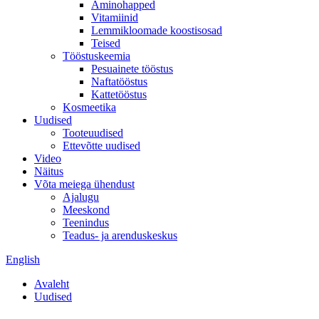
Aminohapped
Vitamiinid
Lemmikloomade koostisosad
Teised
Tööstuskeemia
Pesuainete tööstus
Naftatööstus
Kattetööstus
Kosmeetika
Uudised
Tooteuudised
Ettevõtte uudised
Video
Näitus
Võta meiega ühendust
Ajalugu
Meeskond
Teenindus
Teadus- ja arenduskeskus
English
Avaleht
Uudised