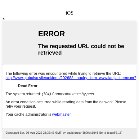
iOS
x