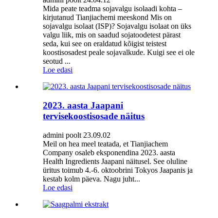
Mida peate teadma sojavalgu isolaadi kohta –
kirjutanud Tianjiachemi meeskond Mis on
sojavalgu isolaat (ISP)? Sojavalgu isolaat on üks
valgu liik, mis on saadud sojatoodetest pärast
seda, kui see on eraldatud kõigist teistest
koostisosadest peale sojavalkude. Kuigi see ei ole
seotud ...
Loe edasi
2023. aasta Jaapani
tervisekoostisosade näitus
admini poolt 23.09.02
Meil on hea meel teatada, et Tianjiachem
Company osaleb eksponendina 2023. aasta
Health Ingredients Jaapani näitusel. See oluline
üritus toimub 4.-6. oktoobrini Tokyos Jaapanis ja
kestab kolm päeva. Nagu juht...
Loe edasi