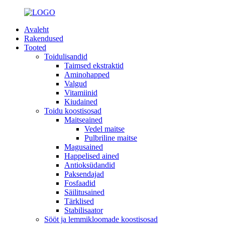
Avaleht
Rakendused
Tooted
Toidulisandid
Taimsed ekstraktid
Aminohapped
Valgud
Vitamiinid
Kiudained
Toidu koostisosad
Maitseained
Vedel maitse
Pulbriline maitse
Magusained
Happelised ained
Antioksüdandid
Paksendajad
Fosfaadid
Säilitusained
Tärklised
Stabilisaator
Sööt ja lemmikloomade koostisosad