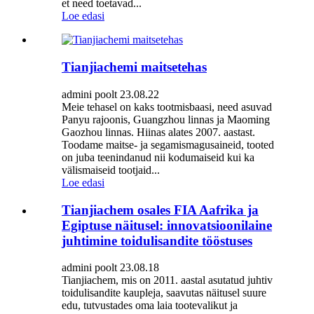
et need toetavad...
Loe edasi
Tianjiachemi maitsetehas
admini poolt 23.08.22
Meie tehasel on kaks tootmisbaasi, need asuvad
Panyu rajoonis, Guangzhou linnas ja Maoming
Gaozhou linnas. Hiinas alates 2007. aastast.
Toodame maitse- ja segamismagusaineid, tooted
on juba teenindanud nii kodumaiseid kui ka
välismaiseid tootjaid...
Loe edasi
Tianjiachem osales FIA Aafrika ja
Egiptuse näitusel: innovatsioonilaine
juhtimine toidulisandite tööstuses
admini poolt 23.08.18
Tianjiachem, mis on 2011. aastal asutatud juhtiv
toidulisandite kaupleja, saavutas näitusel suure
edu, tutvustades oma laia tootevalikut ja