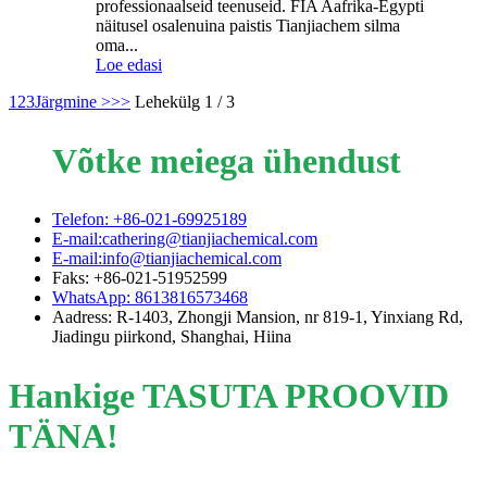
professionaalseid teenuseid. FIA Aafrika-Egypti
näitusel osalenuina paistis Tianjiachem silma
oma...
Loe edasi
1
2
3
Järgmine >
>>
Lehekülg 1 / 3
Võtke meiega ühendust
Telefon: +86-021-69925189
E-mail:cathering@tianjiachemical.com
E-mail:info@tianjiachemical.com
Faks: +86-021-51952599
WhatsApp: 8613816573468
Aadress: R-1403, Zhongji Mansion, nr 819-1, Yinxiang Rd,
Jiadingu piirkond, Shanghai, Hiina
Hankige TASUTA PROOVID
TÄNA!