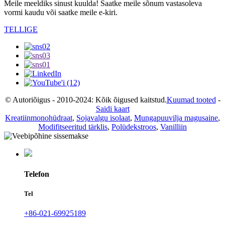
Meile meeldiks sinust kuulda! Saatke meile sõnum vastasoleva
vormi kaudu või saatke meile e-kiri.
TELLIGE
© Autoriõigus - 2010-2024: Kõik õigused kaitstud.
Kuumad tooted
-
Saidi kaart
Kreatiinmonohüdraat
,
Sojavalgu isolaat
,
Mungapuuvilja magusaine
,
Modifitseeritud tärklis
,
Polüdekstroos
,
Vanilliin
Telefon
Tel
+86-021-69925189