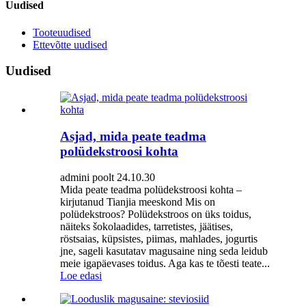
Uudised
Tooteuudised
Ettevõtte uudised
Uudised
Asjad, mida peate teadma
polüdekstroosi kohta
admini poolt 24.10.30
Mida peate teadma polüdekstroosi kohta –
kirjutanud Tianjia meeskond Mis on
polüdekstroos? Polüdekstroos on üks toidus,
näiteks šokolaadides, tarretistes, jäätises,
röstsaias, küpsistes, piimas, mahlades, jogurtis
jne, sageli kasutatav magusaine ning seda leidub
meie igapäevases toidus. Aga kas te tõesti teate...
Loe edasi