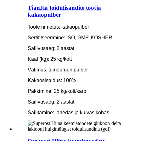
TianJia toidulisandite tootja
kakaopulber
Toote nimetus: kakaopulber
Sertifitseerimine: ISO, GMP, KOSHER
Säilivusaeg: 2 aastat
Kaal (kg): 25 kg/kott
Välimus: tumepruun pulber
Kakaosisaldus: 100%
Pakkimine: 25 kg/kott/karp
Säilivusaeg: 2 aastat
Säilitamine: jahedas ja kuivas kohas