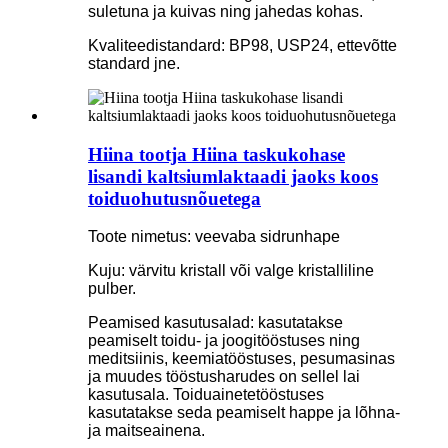
suletuna ja kuivas ning jahedas kohas.
Kvaliteedistandard: BP98, USP24, ettevõtte
standard jne.
Hiina tootja Hiina taskukohase
lisandi kaltsiumlaktaadi jaoks koos
toiduohutusnõuetega
Toote nimetus: veevaba sidrunhape
Kuju: värvitu kristall või valge kristalliline
pulber.
Peamised kasutusalad: kasutatakse
peamiselt toidu- ja joogitööstuses ning
meditsiinis, keemiatööstuses, pesumasinas
ja muudes tööstusharudes on sellel lai
kasutusala. Toiduainetetööstuses
kasutatakse seda peamiselt happe ja lõhna-
ja maitseainena.