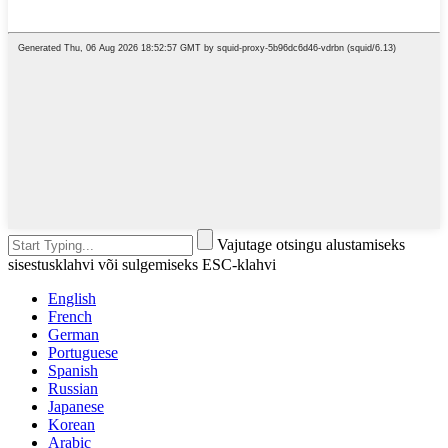
Vajutage otsingu alustamiseks
sisestusklahvi või sulgemiseks ESC-klahvi
English
French
German
Portuguese
Spanish
Russian
Japanese
Korean
Arabic