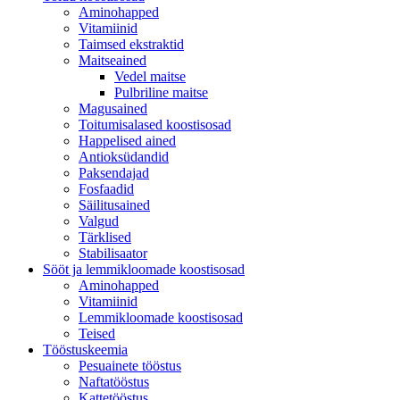
Aminohapped
Vitamiinid
Taimsed ekstraktid
Maitseained
Vedel maitse
Pulbriline maitse
Magusained
Toitumisalased koostisosad
Happelised ained
Antioksüdandid
Paksendajad
Fosfaadid
Säilitusained
Valgud
Tärklised
Stabilisaator
Sööt ja lemmikloomade koostisosad
Aminohapped
Vitamiinid
Lemmikloomade koostisosad
Teised
Tööstuskeemia
Pesuainete tööstus
Naftatööstus
Kattetööstus