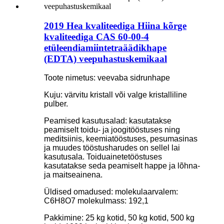
2019 Hea kvaliteediga Hiina kõrge
kvaliteediga CAS 60-00-4
etüleendiamiintetraäädikhape
(EDTA) veepuhastuskemikaal
Toote nimetus: veevaba sidrunhape
Kuju: värvitu kristall või valge kristalliline
pulber.
Peamised kasutusalad: kasutatakse
peamiselt toidu- ja joogitööstuses ning
meditsiinis, keemiatööstuses, pesumasinas
ja muudes tööstusharudes on sellel lai
kasutusala. Toiduainetetööstuses
kasutatakse seda peamiselt happe ja lõhna-
ja maitseainena.
Üldised omadused: molekulaarvalem:
C6H8O7 molekulmass: 192,1
Pakkimine: 25 kg kotid, 50 kg kotid, 500 kg