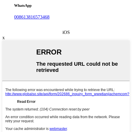
WhatsApp
008613816573468
iOS
x