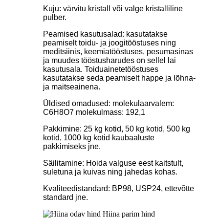
Kuju: värvitu kristall või valge kristalliline
pulber.
Peamised kasutusalad: kasutatakse
peamiselt toidu- ja joogitööstuses ning
meditsiinis, keemiatööstuses, pesumasinas
ja muudes tööstusharudes on sellel lai
kasutusala. Toiduainetetööstuses
kasutatakse seda peamiselt happe ja lõhna-
ja maitseainena.
Üldised omadused: molekulaarvalem:
C6H8O7 molekulmass: 192,1
Pakkimine: 25 kg kotid, 50 kg kotid, 500 kg
kotid, 1000 kg kotid kaubaaluste
pakkimiseks jne.
Säilitamine: Hoida valguse eest kaitstult,
suletuna ja kuivas ning jahedas kohas.
Kvaliteedistandard: BP98, USP24, ettevõtte
standard jne.