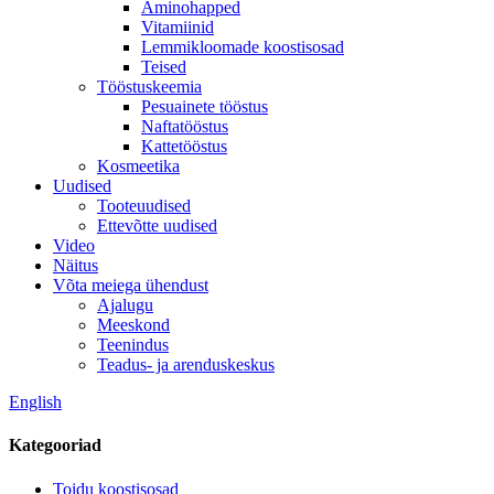
Aminohapped
Vitamiinid
Lemmikloomade koostisosad
Teised
Tööstuskeemia
Pesuainete tööstus
Naftatööstus
Kattetööstus
Kosmeetika
Uudised
Tooteuudised
Ettevõtte uudised
Video
Näitus
Võta meiega ühendust
Ajalugu
Meeskond
Teenindus
Teadus- ja arenduskeskus
English
Kategooriad
Toidu koostisosad