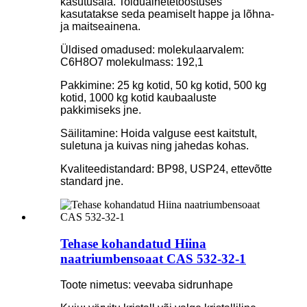
kasutusala. Toiduainetetööstuses
kasutatakse seda peamiselt happe ja lõhna-
ja maitseainena.
Üldised omadused: molekulaarvalem:
C6H8O7 molekulmass: 192,1
Pakkimine: 25 kg kotid, 50 kg kotid, 500 kg
kotid, 1000 kg kotid kaubaaluste
pakkimiseks jne.
Säilitamine: Hoida valguse eest kaitstult,
suletuna ja kuivas ning jahedas kohas.
Kvaliteedistandard: BP98, USP24, ettevõtte
standard jne.
Tehase kohandatud Hiina
naatriumbensoaat CAS 532-32-1
Toote nimetus: veevaba sidrunhape