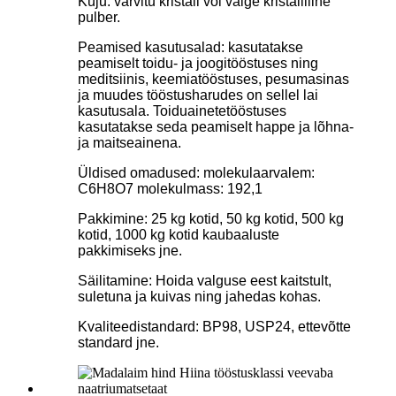
Kuju: värvitu kristall või valge kristalliline
pulber.
Peamised kasutusalad: kasutatakse
peamiselt toidu- ja joogitööstuses ning
meditsiinis, keemiatööstuses, pesumasinas
ja muudes tööstusharudes on sellel lai
kasutusala. Toiduainetetööstuses
kasutatakse seda peamiselt happe ja lõhna-
ja maitseainena.
Üldised omadused: molekulaarvalem:
C6H8O7 molekulmass: 192,1
Pakkimine: 25 kg kotid, 50 kg kotid, 500 kg
kotid, 1000 kg kotid kaubaaluste
pakkimiseks jne.
Säilitamine: Hoida valguse eest kaitstult,
suletuna ja kuivas ning jahedas kohas.
Kvaliteedistandard: BP98, USP24, ettevõtte
standard jne.