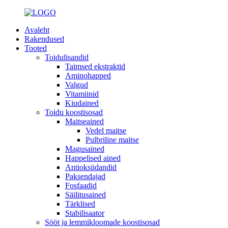
Avaleht
Rakendused
Tooted
Toidulisandid
Taimsed ekstraktid
Aminohapped
Valgud
Vitamiinid
Kiudained
Toidu koostisosad
Maitseained
Vedel maitse
Pulbriline maitse
Magusained
Happelised ained
Antioksüdandid
Paksendajad
Fosfaadid
Säilitusained
Tärklised
Stabilisaator
Sööt ja lemmikloomade koostisosad