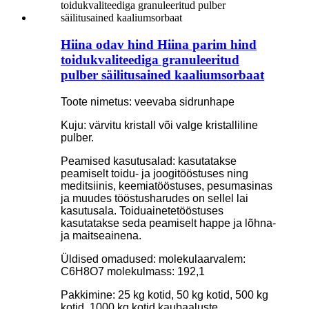
Hiina odav hind Hiina parim hind
toidukvaliteediga granuleeritud
pulber säilitusained kaaliumsorbaat
Toote nimetus: veevaba sidrunhape
Kuju: värvitu kristall või valge kristalliline
pulber.
Peamised kasutusalad: kasutatakse
peamiselt toidu- ja joogitööstuses ning
meditsiinis, keemiatööstuses, pesumasinas
ja muudes tööstusharudes on sellel lai
kasutusala. Toiduainetetööstuses
kasutatakse seda peamiselt happe ja lõhna-
ja maitseainena.
Üldised omadused: molekulaarvalem:
C6H8O7 molekulmass: 192,1
Pakkimine: 25 kg kotid, 50 kg kotid, 500 kg
kotid, 1000 kg kotid kaubaaluste