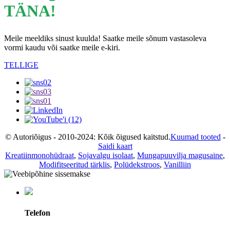
TÄNA!
Meile meeldiks sinust kuulda! Saatke meile sõnum vastasoleva
vormi kaudu või saatke meile e-kiri.
TELLIGE
© Autoriõigus - 2010-2024: Kõik õigused kaitstud.
Kuumad tooted
-
Saidi kaart
Kreatiinmonohüdraat
,
Sojavalgu isolaat
,
Mungapuuvilja magusaine
,
Modifitseeritud tärklis
,
Polüdekstroos
,
Vanilliin
Telefon