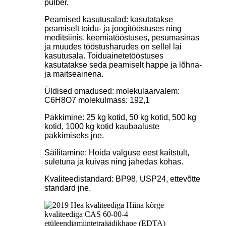
pulber.
Peamised kasutusalad: kasutatakse
peamiselt toidu- ja joogitööstuses ning
meditsiinis, keemiatööstuses, pesumasinas
ja muudes tööstusharudes on sellel lai
kasutusala. Toiduainetetööstuses
kasutatakse seda peamiselt happe ja lõhna-
ja maitseainena.
Üldised omadused: molekulaarvalem:
C6H8O7 molekulmass: 192,1
Pakkimine: 25 kg kotid, 50 kg kotid, 500 kg
kotid, 1000 kg kotid kaubaaluste
pakkimiseks jne.
Säilitamine: Hoida valguse eest kaitstult,
suletuna ja kuivas ning jahedas kohas.
Kvaliteedistandard: BP98, USP24, ettevõtte
standard jne.