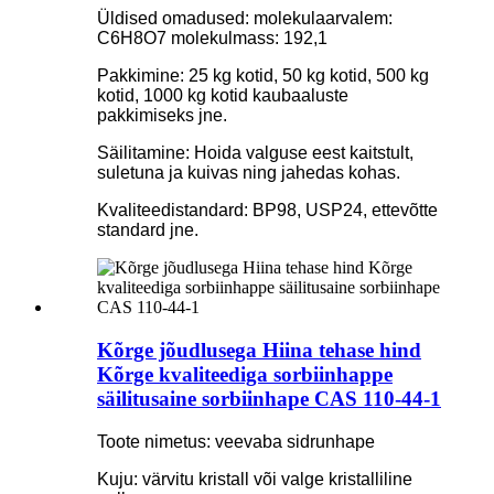
Üldised omadused: molekulaarvalem:
C6H8O7 molekulmass: 192,1
Pakkimine: 25 kg kotid, 50 kg kotid, 500 kg
kotid, 1000 kg kotid kaubaaluste
pakkimiseks jne.
Säilitamine: Hoida valguse eest kaitstult,
suletuna ja kuivas ning jahedas kohas.
Kvaliteedistandard: BP98, USP24, ettevõtte
standard jne.
Kõrge jõudlusega Hiina tehase hind
Kõrge kvaliteediga sorbiinhappe
säilitusaine sorbiinhape CAS 110-44-1
Toote nimetus: veevaba sidrunhape
Kuju: värvitu kristall või valge kristalliline