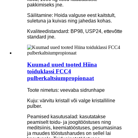
pakkimiseks jne.
Säilitamine: Hoida valguse eest kaitstult,
suletuna ja kuivas ning jahedas kohas.
Kvaliteedistandard: BP98, USP24, ettevõtte
standard jne.
Kuumad uued tooted Hiina
toiduklassi FCC4
pulberkaltsiumpropionaat
Toote nimetus: veevaba sidrunhape
Kuju: värvitu kristall või valge kristalliline
pulber.
Peamised kasutusalad: kasutatakse
peamiselt toidu- ja joogitööstuses ning
meditsiinis, keemiatööstuses, pesumasinas
ja muudes tööstusharudes on sellel lai