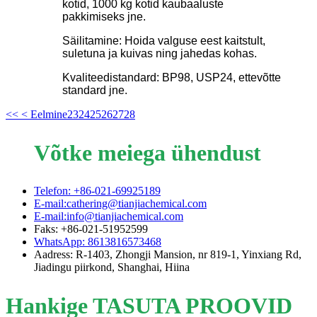
kotid, 1000 kg kotid kaubaaluste
pakkimiseks jne.
Säilitamine: Hoida valguse eest kaitstult,
suletuna ja kuivas ning jahedas kohas.
Kvaliteedistandard: BP98, USP24, ettevõtte
standard jne.
<<
< Eelmine
23
24
25
26
27
28
Võtke meiega ühendust
Telefon: +86-021-69925189
E-mail:cathering@tianjiachemical.com
E-mail:info@tianjiachemical.com
Faks: +86-021-51952599
WhatsApp: 8613816573468
Aadress: R-1403, Zhongji Mansion, nr 819-1, Yinxiang Rd,
Jiadingu piirkond, Shanghai, Hiina
Hankige TASUTA PROOVID