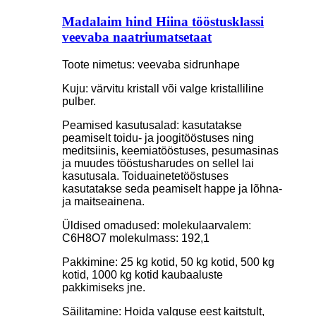
Madalaim hind Hiina tööstusklassi
veevaba naatriumatsetaat
Toote nimetus: veevaba sidrunhape
Kuju: värvitu kristall või valge kristalliline
pulber.
Peamised kasutusalad: kasutatakse
peamiselt toidu- ja joogitööstuses ning
meditsiinis, keemiatööstuses, pesumasinas
ja muudes tööstusharudes on sellel lai
kasutusala. Toiduainetetööstuses
kasutatakse seda peamiselt happe ja lõhna-
ja maitseainena.
Üldised omadused: molekulaarvalem:
C6H8O7 molekulmass: 192,1
Pakkimine: 25 kg kotid, 50 kg kotid, 500 kg
kotid, 1000 kg kotid kaubaaluste
pakkimiseks jne.
Säilitamine: Hoida valguse eest kaitstult,