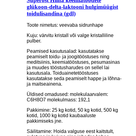
Superost Hiina keemiatoodete
glükoon-delta-laktooni hulgimüügist
toidulisandina (gdl)
Toote nimetus: veevaba sidrunhape
Kuju: värvitu kristall või valge kristalliline
pulber.
Peamised kasutusalad: kasutatakse
peamiselt toidu- ja joogitööstuses ning
meditsiinis, keemiatööstuses, pesumasinas
ja muudes tööstusharudes on sellel lai
kasutusala. Toiduainetetööstuses
kasutatakse seda peamiselt happe ja lõhna-
ja maitseainena.
Üldised omadused: molekulaarvalem:
C6H8O7 molekulmass: 192,1
Pakkimine: 25 kg kotid, 50 kg kotid, 500 kg
kotid, 1000 kg kotid kaubaaluste
pakkimiseks jne.
Säilitamine: Hoida valguse eest kaitstult,