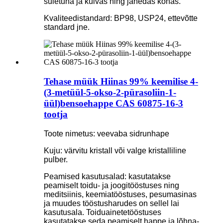
suletuna ja kuivas ning jahedas kohas.
Kvaliteedistandard: BP98, USP24, ettevõtte
standard jne.
Tehase müük Hiinas 99% keemilise 4-
(3-metüül-5-okso-2-pürasoliin-1-
üül)bensoehappe CAS 60875-16-3
tootja
Toote nimetus: veevaba sidrunhape
Kuju: värvitu kristall või valge kristalliline
pulber.
Peamised kasutusalad: kasutatakse
peamiselt toidu- ja joogitööstuses ning
meditsiinis, keemiatööstuses, pesumasinas
ja muudes tööstusharudes on sellel lai
kasutusala. Toiduainetetööstuses
kasutatakse seda peamiselt happe ja lõhna-