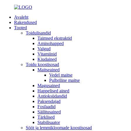
Avaleht
Rakendused
Tooted
Toidulisandid
Taimsed ekstraktid
Aminohapped
Valgud
Vitamiinid
Kiudained
Toidu koostisosad
Maitseained
Vedel maitse
Pulbriline maitse
Magusained
Happelised ained
Antioksüdandid
Paksendajad
Fosfaadid
Säilitusained
Tärklised
Stabilisaator
Sööt ja lemmikloomade koostisosad