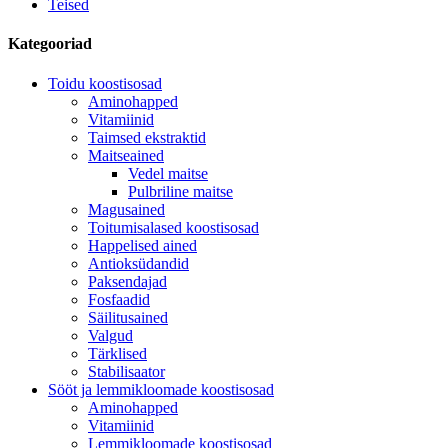
Teised
Kategooriad
Toidu koostisosad
Aminohapped
Vitamiinid
Taimsed ekstraktid
Maitseained
Vedel maitse
Pulbriline maitse
Magusained
Toitumisalased koostisosad
Happelised ained
Antioksüdandid
Paksendajad
Fosfaadid
Säilitusained
Valgud
Tärklised
Stabilisaator
Sööt ja lemmikloomade koostisosad
Aminohapped
Vitamiinid
Lemmikloomade koostisosad