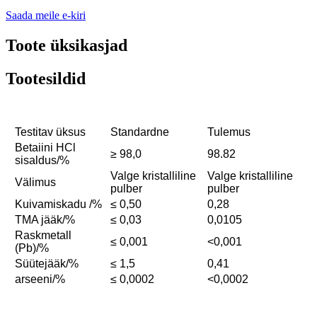
Saada meile e-kiri
Toote üksikasjad
Tootesildid
Testitav üksus
Standardne
Tulemus
Betaiini HCl
≥ 98,0
98.82
sisaldus/%
Valge kristalliline
Valge kristalliline
Välimus
pulber
pulber
Kuivamiskadu /%
≤ 0,50
0,28
TMA jääk/%
≤ 0,03
0,0105
Raskmetall
≤ 0,001
<0,001
(Pb)/%
Süütejääk/%
≤ 1,5
0,41
arseeni/%
≤ 0,0002
<0,0002