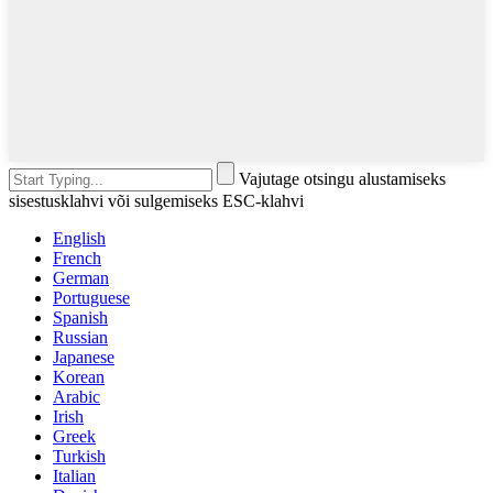
Vajutage otsingu alustamiseks
sisestusklahvi või sulgemiseks ESC-klahvi
English
French
German
Portuguese
Spanish
Russian
Japanese
Korean
Arabic
Irish
Greek
Turkish
Italian