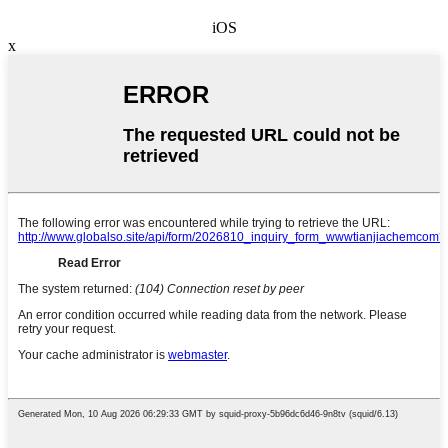
iOS
x