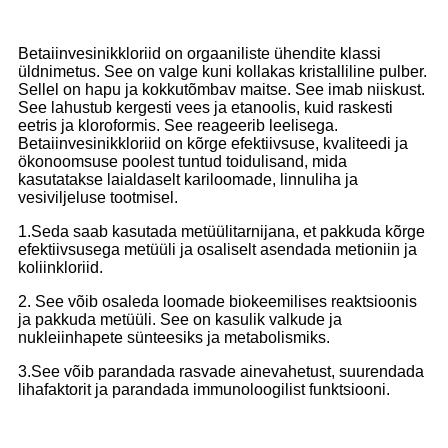
Betaiinvesinikkloriid on orgaaniliste ühendite klassi
üldnimetus. See on valge kuni kollakas kristalliline pulber.
Sellel on hapu ja kokkutõmbav maitse. See imab niiskust.
See lahustub kergesti vees ja etanoolis, kuid raskesti
eetris ja kloroformis. See reageerib leelisega.
Betaiinvesinikkloriid on kõrge efektiivsuse, kvaliteedi ja
ökonoomsuse poolest tuntud toidulisand, mida
kasutatakse laialdaselt kariloomade, linnuliha ja
vesiviljeluse tootmisel.
1.Seda saab kasutada metüülitarnijana, et pakkuda kõrge
efektiivsusega metüüli ja osaliselt asendada metioniin ja
koliinkloriid.
2. See võib osaleda loomade biokeemilises reaktsioonis
ja pakkuda metüüli. See on kasulik valkude ja
nukleiinhapete sünteesiks ja metabolismiks.
3.See võib parandada rasvade ainevahetust, suurendada
lihafaktorit ja parandada immunoloogilist funktsiooni.