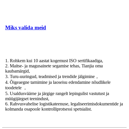
Miks valida meid
1. Rohkem kui 10 aastat kogemust ISO sertifikaadiga,
2. Maitse- ja magusainete segamise tehas, Tianjia oma
kaubamärgid,
3. Turu-uuringud, teadmised ja trendide jälgimine，
4. Õigeaegne tarnimine ja laoseisu edendamine nõudlikele
toodetele ，
5. Usaldusväärne ja järgige rangelt lepingulist vastutust ja
müügijärgset teenindust,
6. Rahvusvahelise logistikateenuse, legaliseerimisdokumentide ja
kolmanda osapoole kontrolliprotsessi spetsialist.