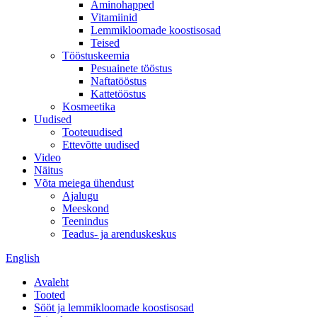
Aminohapped
Vitamiinid
Lemmikloomade koostisosad
Teised
Tööstuskeemia
Pesuainete tööstus
Naftatööstus
Kattetööstus
Kosmeetika
Uudised
Tooteuudised
Ettevõtte uudised
Video
Näitus
Võta meiega ühendust
Ajalugu
Meeskond
Teenindus
Teadus- ja arenduskeskus
English
Avaleht
Tooted
Sööt ja lemmikloomade koostisosad