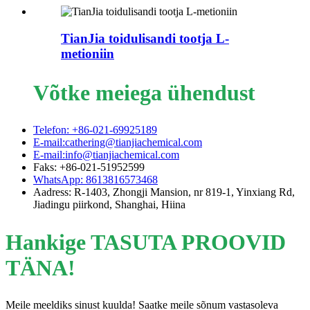
TianJia toidulisandi tootja L-
metioniin
Võtke meiega ühendust
Telefon: +86-021-69925189
E-mail:cathering@tianjiachemical.com
E-mail:info@tianjiachemical.com
Faks: +86-021-51952599
WhatsApp: 8613816573468
Aadress: R-1403, Zhongji Mansion, nr 819-1, Yinxiang Rd,
Jiadingu piirkond, Shanghai, Hiina
Hankige TASUTA PROOVID
TÄNA!
Meile meeldiks sinust kuulda! Saatke meile sõnum vastasoleva