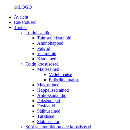
Avaleht
Rakendused
Tooted
Toidulisandid
Taimsed ekstraktid
Aminohapped
Valgud
Vitamiinid
Kiudained
Toidu koostisosad
Maitseained
Vedel maitse
Pulbriline maitse
Magusained
Happelised ained
Antioksüdandid
Paksendajad
Fosfaadid
Säilitusained
Tärklised
Stabilisaator
Sööt ja lemmikloomade koostisosad