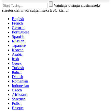
Vajutage otsingu alustamiseks
sisestusklahvi või sulgemiseks ESC-klahvi
English
French
German
Portuguese
Spanish
Russian
Japanese
Korean
Arabic
Irish
Greek
Turkish
Italian
Danish
Romanian
Indonesian
Czech
Afrikaans
Swedish
Polish
Basque