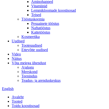
Aminohapped
Vitamiinid
Lemmikloomade koostisosad
Teised
Tööstuskeemia
Pesuainete tööstus
Naftatööstus
Kattetööstus
Kosmeetika
Uudised
Tooteuudised
Ettevõtte uudised
Video
Näitus
Võta meiega ühendust
Ajalugu
Meeskond
Teenindus
Teadus- ja arenduskeskus
English
Avaleht
Tooted
Toidu koostisosad