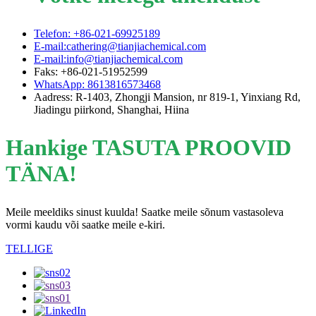
Telefon: +86-021-69925189
E-mail:cathering@tianjiachemical.com
E-mail:info@tianjiachemical.com
Faks: +86-021-51952599
WhatsApp: 8613816573468
Aadress: R-1403, Zhongji Mansion, nr 819-1, Yinxiang Rd,
Jiadingu piirkond, Shanghai, Hiina
Hankige TASUTA PROOVID
TÄNA!
Meile meeldiks sinust kuulda! Saatke meile sõnum vastasoleva
vormi kaudu või saatke meile e-kiri.
TELLIGE