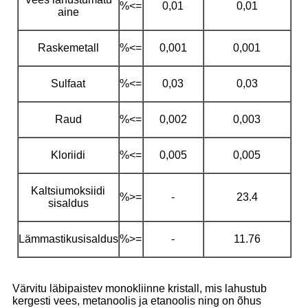
%<=
0,01
0,01
aine
Raskemetall
%<=
0,001
0,001
Sulfaat
%<=
0,03
0,03
Raud
%<=
0,002
0,003
Kloriidi
%<=
0,005
0,005
Kaltsiumoksiidi
%>=
-
23.4
sisaldus
Lämmastikusisaldus
%>=
-
11.76
Värvitu läbipaistev monokliinne kristall, mis lahustub
kergesti vees, metanoolis ja etanoolis ning on õhus