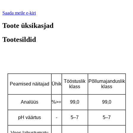
Saada meile e-kiri
Toote üksikasjad
Tootesildid
Tööstuslik
Põllumajanduslik
Peamised näitajad
Ühik
klass
klass
Analüüs
%>=
99,0
99,0
pH väärtus
-
5–7
5–7
Vees lahustumatu