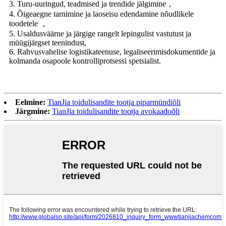
3. Turu-uuringud, teadmised ja trendide jälgimine，
4. Õigeaegne tarnimine ja laoseisu edendamine nõudlikele
toodetele ，
5. Usaldusväärne ja järgige rangelt lepingulist vastutust ja
müügijärgset teenindust,
6. Rahvusvahelise logistikateenuse, legaliseerimisdokumentide ja
kolmanda osapoole kontrolliprotsessi spetsialist.
Eelmine:
TianJia toidulisandite tootja piparmündiõli
Järgmine:
TianJia toidulisandite tootja avokaadoõli