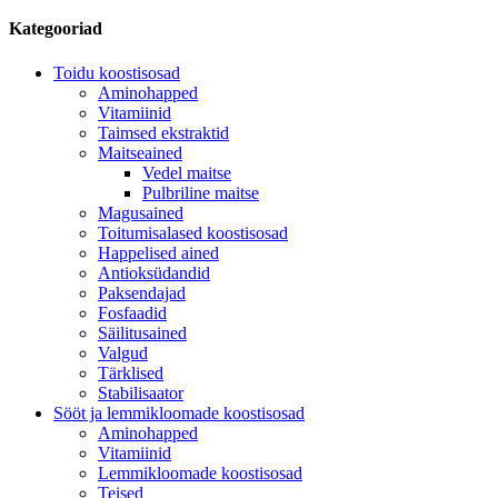
Kategooriad
Toidu koostisosad
Aminohapped
Vitamiinid
Taimsed ekstraktid
Maitseained
Vedel maitse
Pulbriline maitse
Magusained
Toitumisalased koostisosad
Happelised ained
Antioksüdandid
Paksendajad
Fosfaadid
Säilitusained
Valgud
Tärklised
Stabilisaator
Sööt ja lemmikloomade koostisosad
Aminohapped
Vitamiinid
Lemmikloomade koostisosad
Teised