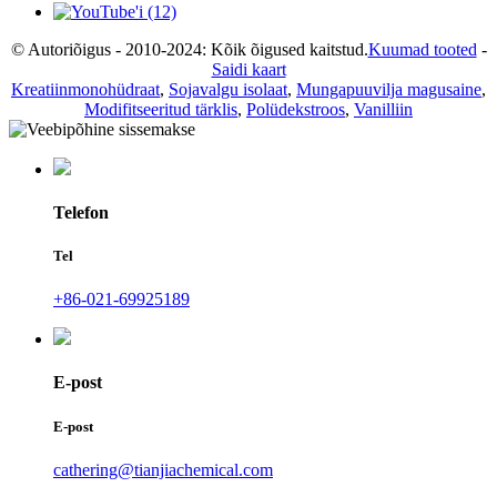
© Autoriõigus - 2010-2024: Kõik õigused kaitstud.
Kuumad tooted
-
Saidi kaart
Kreatiinmonohüdraat
,
Sojavalgu isolaat
,
Mungapuuvilja magusaine
,
Modifitseeritud tärklis
,
Polüdekstroos
,
Vanilliin
Telefon
Tel
+86-021-69925189
E-post
E-post
cathering@tianjiachemical.com