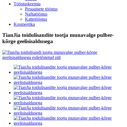
Tööstuskeemia
Pesuainete tööstus
Naftatööstus
Kattetööstus
Kosmeetika
TianJia toidulisandite tootja munavalge pulber-
kõrge geelisisaldusega