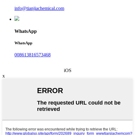
info@tianjiachemical.com
WhatsApp
WhatsApp
008613816573468
iOS
x