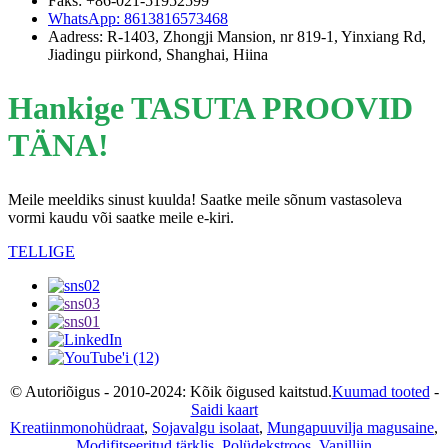
Faks: +86-021-51952599
WhatsApp: 8613816573468
Aadress: R-1403, Zhongji Mansion, nr 819-1, Yinxiang Rd,
Jiadingu piirkond, Shanghai, Hiina
Hankige TASUTA PROOVID
TÄNA!
Meile meeldiks sinust kuulda! Saatke meile sõnum vastasoleva
vormi kaudu või saatke meile e-kiri.
TELLIGE
© Autoriõigus - 2010-2024: Kõik õigused kaitstud.
Kuumad tooted
-
Saidi kaart
Kreatiinmonohüdraat
,
Sojavalgu isolaat
,
Mungapuuvilja magusaine
,
Modifitseeritud tärklis
,
Polüdekstroos
,
Vanilliin