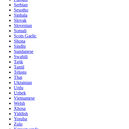
Serbian
Sesotho
Sinhala
Slovak
Slovenian
Somali
Scots Gaelic
Shona
Sindhi
Sundanese
Swahili
Tajik
Tamil
Telugu
Thai
Ukrainian
Urdu
Uzbek
Vietnamese
Welsh
Xhosa
Yiddish
Yoruba
Zulu