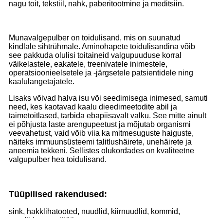
nagu toit, tekstiil, nahk, paberitootmine ja meditsiin.
Munavalgepulber on toidulisand, mis on suunatud
kindlale sihtrühmale. Aminohapete toidulisandina võib
see pakkuda olulisi toitaineid valgupuuduse korral
väikelastele, eakatele, treenivatele inimestele,
operatsioonieelsetele ja -järgsetele patsientidele ning
kaalulangetajatele.
Lisaks võivad halva isu või seedimisega inimesed, samuti
need, kes kaotavad kaalu dieedimeetodite abil ja
taimetoitlased, tarbida ebapiisavalt valku. See mitte ainult
ei põhjusta laste arengupeetust ja mõjutab organismi
veevahetust, vaid võib viia ka mitmesuguste haiguste,
näiteks immuunsüsteemi talitlushäirete, unehäirete ja
aneemia tekkeni. Sellistes olukordades on kvaliteetne
valgupulber hea toidulisand.
Tüüpilised rakendused:
sink, hakklihatooted, nuudlid, kiirnuudlid, kommid,