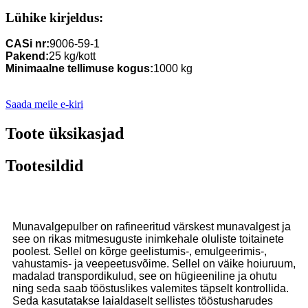
Lühike kirjeldus:
CASi nr:
9006-59-1
Pakend:
25 kg/kott
Minimaalne tellimuse kogus:
1000 kg
Saada meile e-kiri
Toote üksikasjad
Tootesildid
Munavalgepulber on rafineeritud värskest munavalgest ja
see on rikas mitmesuguste inimkehale oluliste toitainete
poolest. Sellel on kõrge geelistumis-, emulgeerimis-,
vahustamis- ja veepeetusvõime. Sellel on väike hoiuruum,
madalad transpordikulud, see on hügieeniline ja ohutu
ning seda saab tööstuslikes valemites täpselt kontrollida.
Seda kasutatakse laialdaselt sellistes tööstusharudes