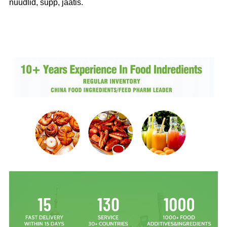
nuudlid, supp, jäätis.