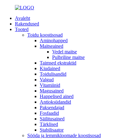
Avaleht
Rakendused
Tooted
Toidu koostisosad
Aminohapped
Maitseained
Vedel maitse
Pulbriline maitse
Taimsed ekstraktid
Kiudained
Toidulisandid
Valgud
Vitamiinid
Magusained
Happelised ained
Antioksüdandid
Paksendajad
Fosfaadid
Säilitusained
Tärklised
Stabilisaator
Sööda ja lemmikloomade koostisosad