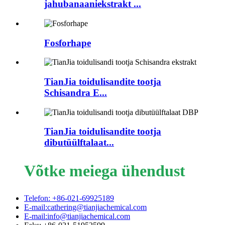
jahubanaaniekstrakt ...
Fosforhape
TianJia toidulisandite tootja
Schisandra E...
TianJia toidulisandite tootja
dibutüülftalaat...
Võtke meiega ühendust
Telefon: +86-021-69925189
E-mail:cathering@tianjiachemical.com
E-mail:info@tianjiachemical.com