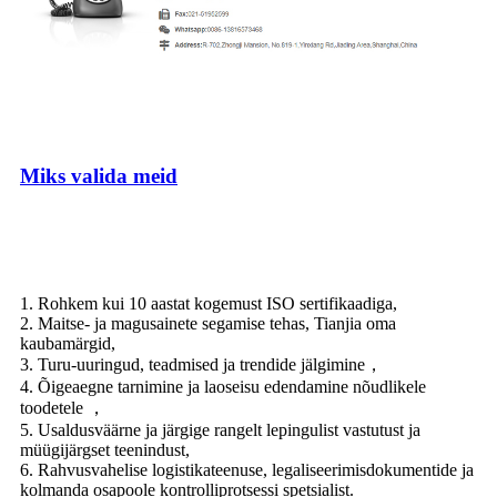
Miks valida meid
1. Rohkem kui 10 aastat kogemust ISO sertifikaadiga,
2. Maitse- ja magusainete segamise tehas, Tianjia oma
kaubamärgid,
3. Turu-uuringud, teadmised ja trendide jälgimine，
4. Õigeaegne tarnimine ja laoseisu edendamine nõudlikele
toodetele ，
5. Usaldusväärne ja järgige rangelt lepingulist vastutust ja
müügijärgset teenindust,
6. Rahvusvahelise logistikateenuse, legaliseerimisdokumentide ja
kolmanda osapoole kontrolliprotsessi spetsialist.