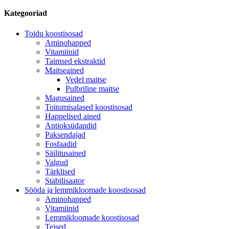
Kategooriad
Toidu koostisosad
Aminohapped
Vitamiinid
Taimsed ekstraktid
Maitseained
Vedel maitse
Pulbriline maitse
Magusained
Toitumisalased koostisosad
Happelised ained
Antioksüdandid
Paksendajad
Fosfaadid
Säilitusained
Valgud
Tärklised
Stabilisaator
Sööda ja lemmikloomade koostisosad
Aminohapped
Vitamiinid
Lemmikloomade koostisosad
Teised