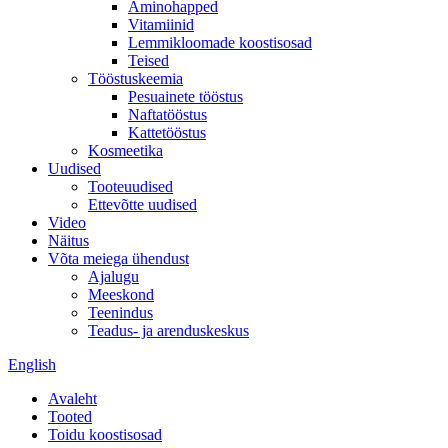
Aminohapped
Vitamiinid
Lemmikloomade koostisosad
Teised
Tööstuskeemia
Pesuainete tööstus
Naftatööstus
Kattetööstus
Kosmeetika
Uudised
Tooteuudised
Ettevõtte uudised
Video
Näitus
Võta meiega ühendust
Ajalugu
Meeskond
Teenindus
Teadus- ja arenduskeskus
English
Avaleht
Tooted
Toidu koostisosad